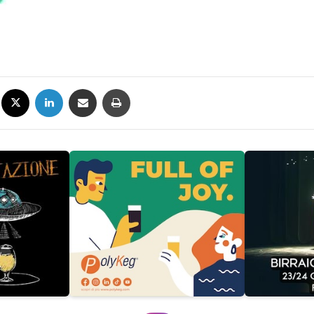
Facebook
X
LinkedIn
Condividi via mail
Stampa