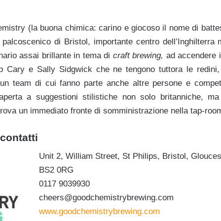
mistry (la buona chimica: carino e giocoso il nome di batte
palcoscenico di Bristol, importante centro dell’Inghilterra 
ario assai brillante in tema di
craft brewing,
ad accendere i
b Cary e Sally Sidgwick che ne tengono tuttora le redini
da un team di cui fanno parte anche altre persone e comp
aperta a suggestioni stilistiche non solo britanniche, ma
trova un immediato fronte di somministrazione nella tap-room
contatti
Unit 2, William Street, St Philips, Bristol, Glouce
BS2 0RG
0117 9039930
cheers@goodchemistrybrewing.com
www.goodchemistrybrewing.com