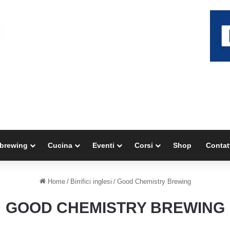
brewing
Cucina
Eventi
Corsi
Shop
Contat
Home
/
Birrifici inglesi
/
Good Chemistry Brewing
GOOD CHEMISTRY BREWING