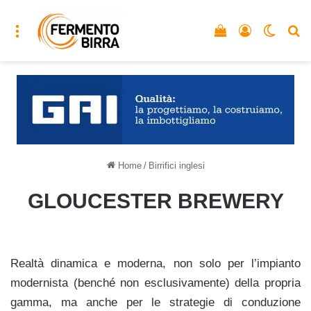
Menu
Vedi il carrello
Accedi
Cambia
C
Home
/
Birrifici inglesi
GLOUCESTER BREWERY
Realtà dinamica e moderna, non solo per l’impianto
modernista (benché non esclusivamente) della propria
gamma, ma anche per le strategie di conduzione