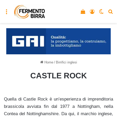
Menu
Vedi il carrello
Accedi
Cambia
C
Home
/
Birrifici inglesi
CASTLE ROCK
Quella di Castle Rock è un’esperienza di imprenditoria
brassicola avviata fin dal 1977 a Nottingham, nella
Contea del Nottinghamshire. Da qui, il marchio inglese,