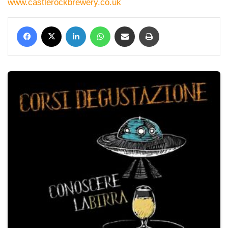
www.castlerockbrewery.co.uk
Facebook
X
LinkedIn
WhatsApp
Condividi via mail
Stampa