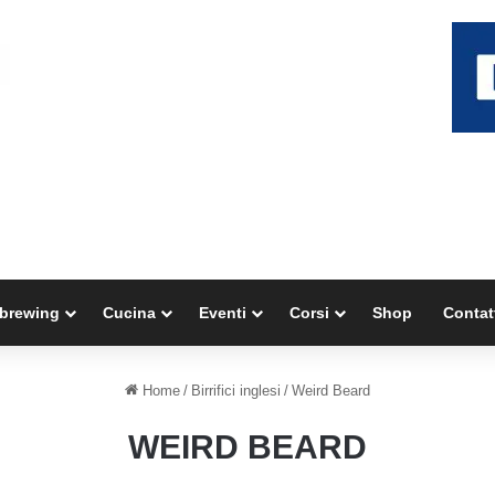
brewing
Cucina
Eventi
Corsi
Shop
Contat
Home
/
Birrifici inglesi
/
Weird Beard
WEIRD BEARD