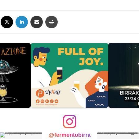
Facebook
X
LinkedIn
Condividi via mail
Stampa
@fermentobirra