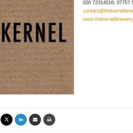
020 72314516; 07757 
contact@thekernelbr
www.thekernelbrewer
Facebook
X
LinkedIn
Condividi via mail
Stampa