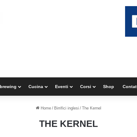
brewing
Cucina
Eventi
Corsi
Shop
Contat
Home
/
Birrifici inglesi
/
The Kernel
THE KERNEL