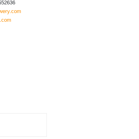
552636
ewery.com
y.com