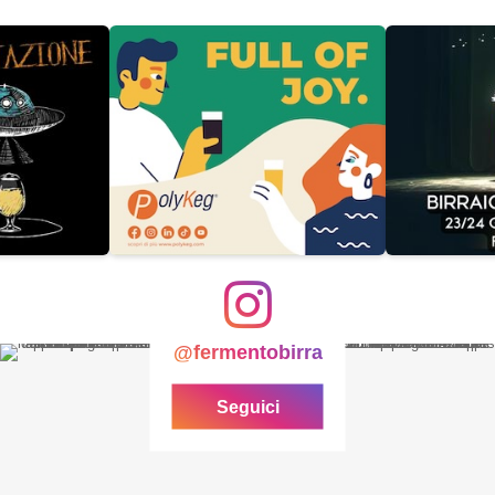
@fermentobirra
Seguici