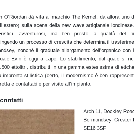
n O’Riordan dà vita al marchio The Kernel, da allora uno de
l’estero) sulla scena della new wave artigianale londinese.
eristici, avventurosi, ma ben presto la qualità del p
ingendo un processo di crescita che determina il trasferime
ndsey, nonché il graduale allargamento dell’organico con l
quale Evin è oggi a capo. Lo stabilimento, dal quale si r
.500 ettolitri, distribuiti in una gamma estesissima di etich
a impronta stilistica (certo, il modernismo è ben rappresent
tta e contattabile per visite all’impianto.
contatti
Arch 11, Dockley Road 
Bermondsey, Greater 
SE16 3SF