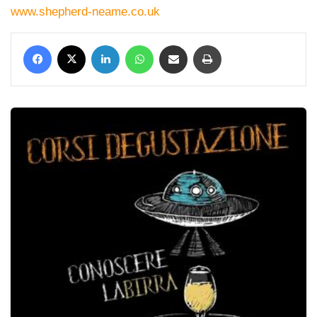
www.shepherd-neame.co.uk
Facebook
X
LinkedIn
WhatsApp
Condividi via mail
Stampa