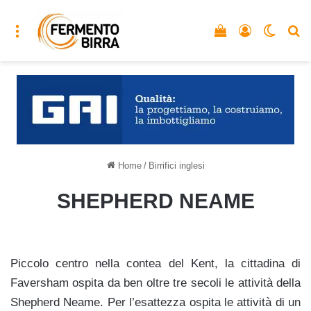
Menu
Vedi il carrello
Accedi
Cambia
C
Home
/
Birrifici inglesi
SHEPHERD NEAME
Piccolo centro nella contea del Kent, la cittadina di
Faversham ospita da ben oltre tre secoli le attività della
Shepherd Neame. Per l’esattezza ospita le attività di un