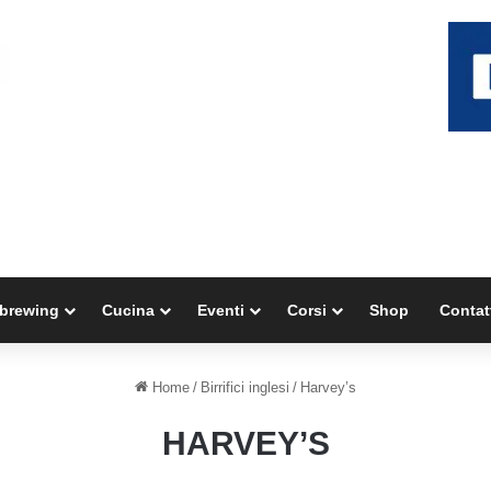
brewing
Cucina
Eventi
Corsi
Shop
Contat
Home
/
Birrifici inglesi
/
Harvey’s
HARVEY’S