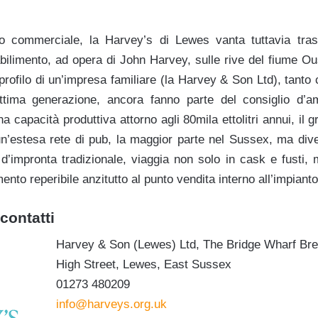
io commerciale, la Harvey’s di Lewes vanta tuttavia trasc
bilimento, ad opera di John Harvey, sulle rive del fiume Ou
l profilo di un’impresa familiare (la Harvey & Son Ltd), tanto 
ettima generazione, ancora fanno parte del consiglio d’a
a capacità produttiva attorno agli 80mila ettolitri annui, il 
un’estesa rete di pub, la maggior parte nel Sussex, ma div
d’impronta tradizionale, viaggia non solo in cask e fusti, m
mento reperibile anzitutto al punto vendita interno all’impianto
contatti
Harvey & Son (Lewes) Ltd, The Bridge Wharf Brew
High Street, Lewes, East Sussex
01273 480209
info@harveys.org.uk