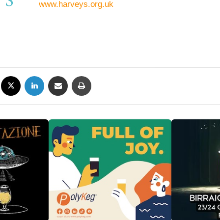
www.harveys.org.uk
Facebook
X
LinkedIn
Condividi via mail
Stampa