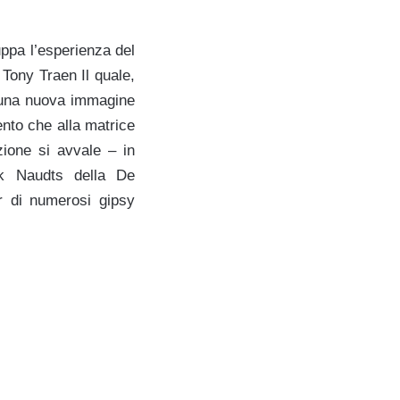
ppa l’esperienza del
) Tony Traen Il quale,
ce una nuova immagine
nto che alla matrice
ezione si avvale – in
irk Naudts della De
er di numerosi gipsy