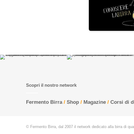
Scopri il nostro network
Fermento Birra
/
Shop
/
Magazine
/
Corsi di 
© Fermento Birra, dal 2007 il network dedicato alla birra di quali