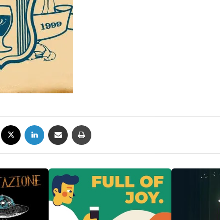
Facebook
X
LinkedIn
Condividi via mail
Stampa