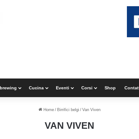
brewing
Cucina
Eventi
Corsi
Shop
Contat
Home
/
Birrifici belgi
/
Van Viven
VAN VIVEN