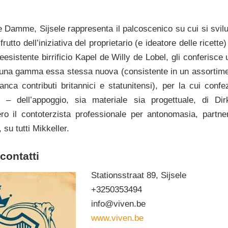
e Damme, Sijsele rappresenta il palcoscenico su cui si svilu
utto dell’iniziativa del proprietario (e ideatore delle ricette
preesistente birrificio Kapel de Willy de Lobel, gli conferis
e una gamma essa stessa nuova (consistente in un assortime
ianca contributi britannici e statunitensi), per la cui conf
 – dell’appoggio, sia materiale sia progettuale, di D
ro il contoterzista professionale per antonomasia, partn
su tutti Mikkeller.
contatti
Stationsstraat 89, Sijsele
+3250353494
info@viven.be
www.viven.be