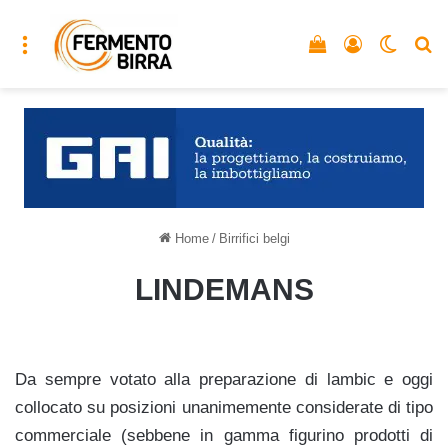
Menu
Vedi il carrello
Accedi
Cambia
C
Home
/
Birrifici belgi
LINDEMANS
Da sempre votato alla preparazione di lambic e oggi
collocato su posizioni unanimemente considerate di tipo
commerciale (sebbene in gamma figurino prodotti di