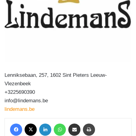
Lenniksebaan, 257, 1602 Sint Pieters Leeuw-
Vlezenbeek
+3225690390
info@lindemans.be
lindemans.be
Facebook
X
LinkedIn
WhatsApp
Condividi via mail
Stampa