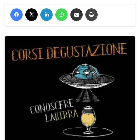
Facebook
X
LinkedIn
WhatsApp
Condividi via mail
Stampa