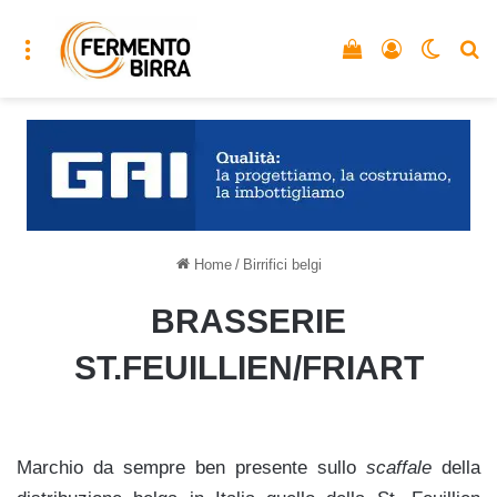
Menu
Vedi il carrello
Accedi
Cambia
C
Home
/
Birrifici belgi
BRASSERIE
ST.FEUILLIEN/FRIART
Marchio da sempre ben presente sullo
scaffale
della