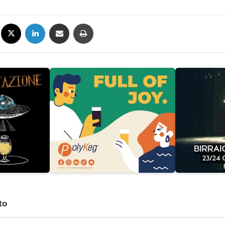
Facebook
X
LinkedIn
Condividi via mail
Stampa
to