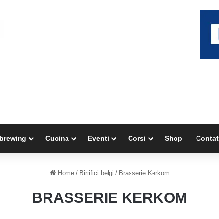
brewing
Cucina
Eventi
Corsi
Shop
Contat
Home
/
Birrifici belgi
/
Brasserie Kerkom
BRASSERIE KERKOM