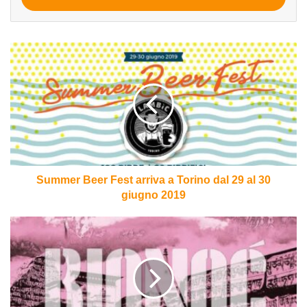
Summer
Beer
Fest
arriva
a
Torino
dal
29
al
30
Summer Beer Fest arriva a Torino dal 29 al 30
giugno
giugno 2019
2019
Meingose
del
birrificio
BioNoc’