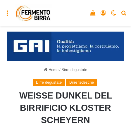
Menu
Vedi il carrello
Accedi
Cambia
C
Home
/
Birre degustate
Birre degustate
Birre tedesche
WEISSE DUNKEL DEL
BIRRIFICIO KLOSTER
SCHEYERN