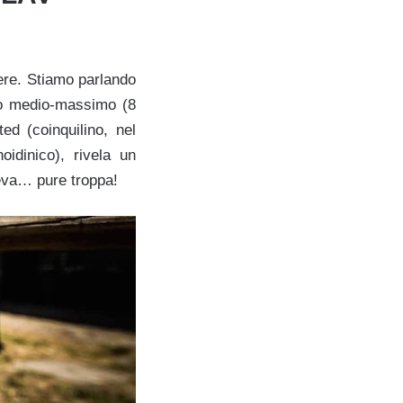
bere. Stiamo parlando
eso medio-massimo (8
ed (coinquilino, nel
idinico), rivela un
beva… pure troppa!