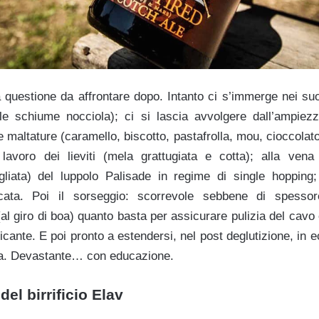
questione da affrontare dopo. Intanto ci s’immerge nei suoi
alle schiume nocciola); ci si lascia avvolgere dall’ampiez
de maltature (caramello, biscotto, pastafrolla, mou, cioccolato
lavoro dei lieviti (mela grattugiata e cotta); alla vena
gliata) del luppolo Palisade in regime di single hopping
icata. Poi il sorseggio: scorrevole sebbene di spessor
al giro di boa) quanto basta per assicurare pulizia del cavo
cante. E poi pronto a estendersi, nel post deglutizione, in e
ra. Devastante… con educazione.
del birrificio Elav