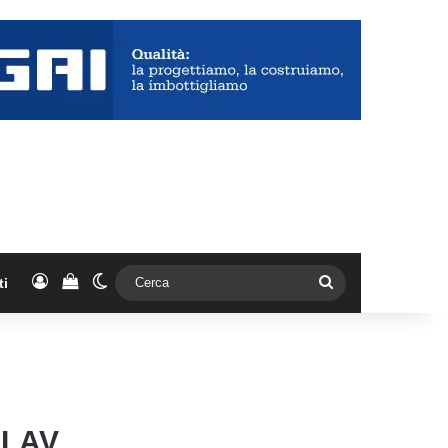
Accedi
Vedi il carrello
Cambia aspetto
Cerca
ti
ELAV