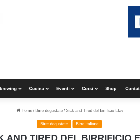
brewing
Cucina
Eventi
Corsi
Shop
Contat
Home
/
Birre degustate
/
Sick and Tired del birrificio Elav
Birre degustate
Birre italiane
K AND TIRED DEL BIRRIFICIO 