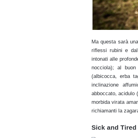
Ma questa sarà una 
riflessi rubini e d
intonati alle profon
nocciola); al buon 
(albicocca, erba ta
inclinazione affum
abboccato, acidulo (
morbida virata amari
richiamanti la zaga
Sick and Tired 