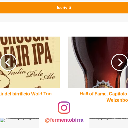
Hall
of
Fame.
Capitolo
XIX.
Aventinus
Weizenbock
 del birrificio Wold Top
Hall of Fame. Capitolo
Weizenbo
@fermentobirra