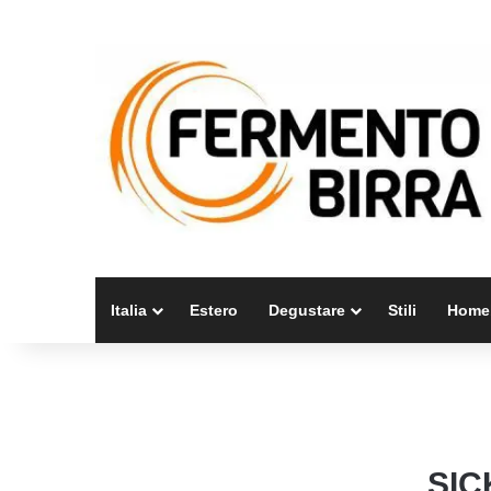
Italia
Estero
Degustare
Stili
Home
SIC