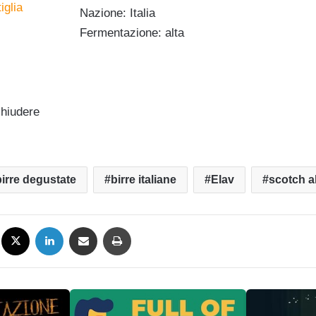
Nazione: Italia
Fermentazione: alta
chiudere
birre degustate
birre italiane
Elav
scotch a
Facebook
X
LinkedIn
Condividi via mail
Stampa