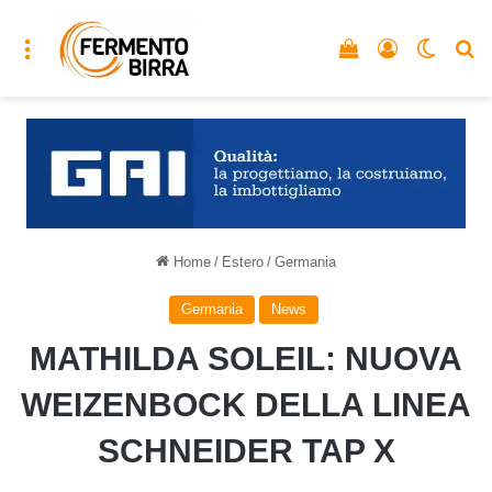
Menu
Vedi il carrello
Accedi
Cambia
C
Home
/
Estero
/
Germania
Germania
News
MATHILDA SOLEIL: NUOVA
WEIZENBOCK DELLA LINEA
SCHNEIDER TAP X