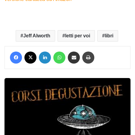
Jeff Alworth
letti per voi
libri
Facebook
X
LinkedIn
WhatsApp
Condividi via mail
Stampa