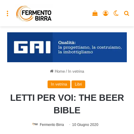
Menu
Vedi il carrello
Accedi
Cambia
C
Home
/
In vetrina
In vetrina
Libri
LETTI PER VOI: THE BEER
BIBLE
Fermento Birra
10 Giugno 2020