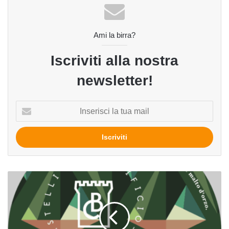
Ami la birra?
Iscriviti alla nostra
newsletter!
Inserisci
la
tua
mail
Extrema
Ratio
del
Birrificio
dei