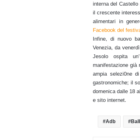
interna del Castello
il crescente interes
alimentari in gene
Facebook del festiv
I
nfine, di nuovo ba
Venezia, da venerdì
Jesolo ospita un’
manifestazione già 
ampia selezi0ne di 
gastronomiche; il so
domenica dalle 18 al
e sito internet.
Adb
Ball