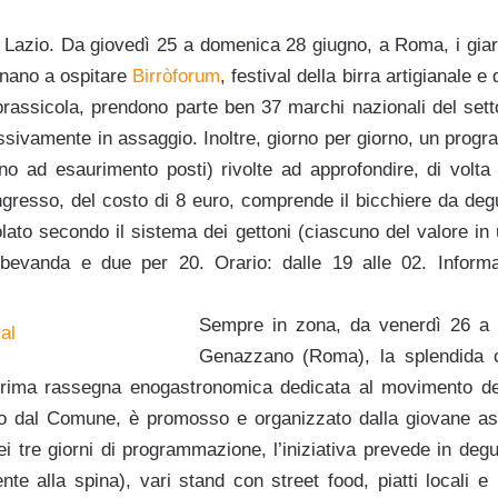
 Lazio. Da giovedì 25 a domenica 28 giugno, a Roma, i giar
rnano a ospitare
Birròfor
um
, festival della birra artigianale e
 brassicola, prendono parte ben 37 marchi nazionali del sett
sivamente in assaggio. Inoltre, giorno per giorno, un progr
ino ad esaurimento posti) rivolte ad approfondire, di volta
’ingresso, del costo di 8 euro, comprende il bicchiere da deg
olato secondo il sistema dei gettoni (ciascuno del valore in
i bevanda e due per 20. Orario: dalle 19 alle 02. Inform
Sempre in zona, da venerdì 26 a
Genazzano (Roma), la splendida c
rima rassegna enogastronomica dedicata al movimento dell
to dal Comune, è promosso e organizzato dalla giovane as
ei tre giorni di programmazione, l’iniziativa prevede in deg
nte alla spina), vari stand con street food, piatti locali e 