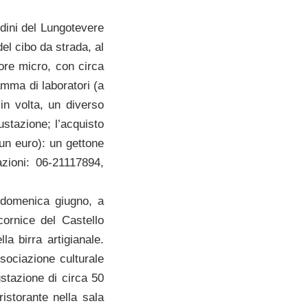
dini del Lungotevere
 del cibo da strada, al
ore micro, con circa
amma di laboratori (a
 in volta, un diverso
ustazione; l’acquisto
 un euro): un gettone
azioni: 06-21117894,
 domenica giugn
o, a
ornice del Castello
a birra artigianale.
sociazione culturale
ustazione di circa 50
ristorante nella sala