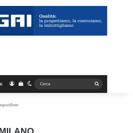
Accedi
Vedi il carrello
Cambia aspetto
Cerca
ti
DegustiBeer
 MILANO,