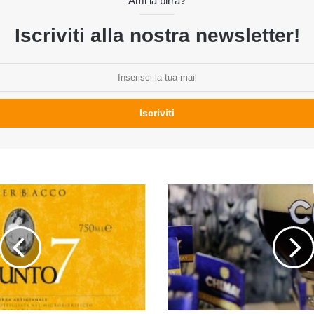
Ami la birra?
Iscriviti alla nostra newsletter!
Chimay
Blu,
anche
in
Italia
la
trappista
alla
spina