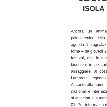
ISOLA
Ancora un anima
palcoscenico della b
agenda di segnalazi
torna – da giovedì 
festival, che in qu
bicchiere in polica
assaggiare, al cos
Lambrate, Legnano,
Accanto alla sommin
nazionali e internazi
si avvicina alla mat
01. Per informazion