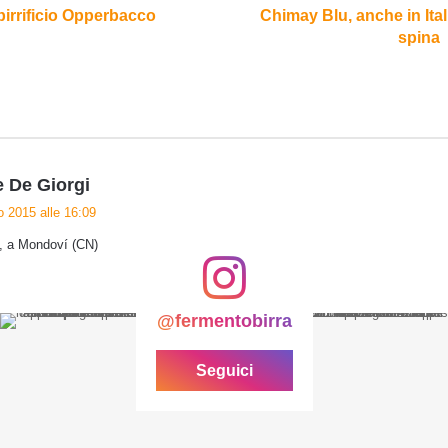
birrificio Opperbacco
Chimay Blu, anche in Itali
spina
h
 De Giorgi
a
 2015 alle 16:09
d
s, a Mondoví (CN)
e
t
t
@fermentobirra
o
:
Seguici