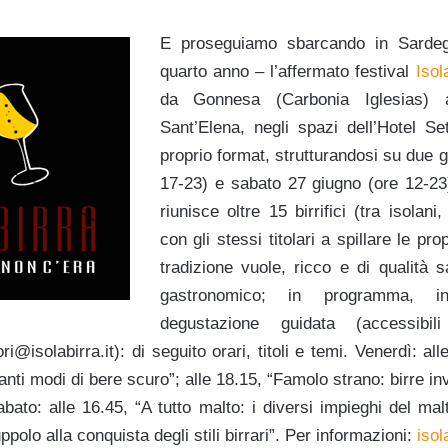
E proseguiamo sbarcando in Sarde
quarto anno – l’affermato festival
Isol
da Gonnesa (Carbonia Iglesias) a
Sant’Elena, negli spazi dell’Hotel Set
proprio format, strutturandosi su due g
17-23) e sabato 27 giugno (ore 12-23),
riunisce oltre 15 birrifici (tra isolani
con gli stessi titolari a spillare le pr
tradizione vuole, ricco e di qualità s
gastronomico; in programma, ino
degustazione guidata (accessibil
i@isolabirra.it): di seguito orari, titoli e temi. Venerdì: al
anti modi di bere scuro”; alle 18.15, “Famolo strano: birre in
 Sabato: alle 16.45, “A tutto malto: i diversi impieghi del mal
uppolo alla conquista degli stili birrari”. Per informazioni:
isol