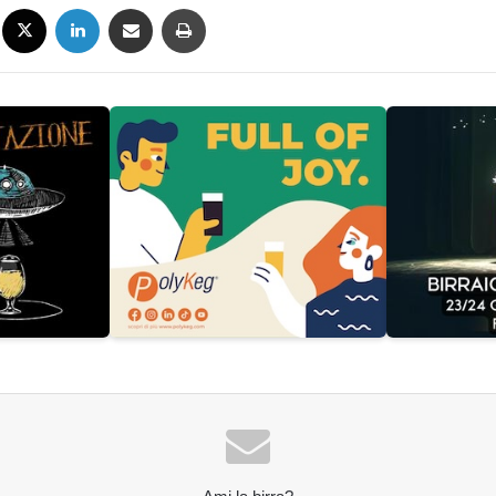
Facebook
X
LinkedIn
Condividi via mail
Stampa