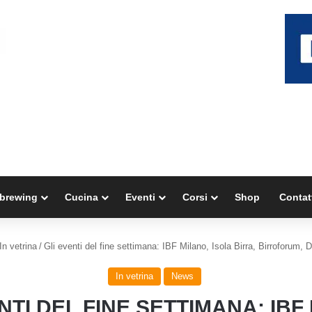
brewing
Cucina
Eventi
Corsi
Shop
Contat
In vetrina
/
Gli eventi del fine settimana: IBF Milano, Isola Birra, Birroforum, 
In vetrina
News
NTI DEL FINE SETTIMANA: IBF