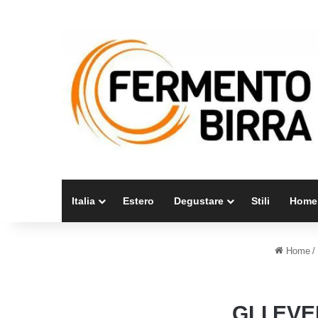
Italia
Estero
Degustare
Stili
Home
Home
/
GLI EVE