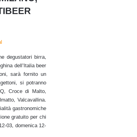
TIBEER
e degustatori birra,
ina dell’Italia beer
oni, sarà fornito un
gettoni, si potranno
BQ, Croce di Malto,
atto, Valcavallina.
ialità gastronomiche
zione gratuito per chi
o 12-03, domenica 12-