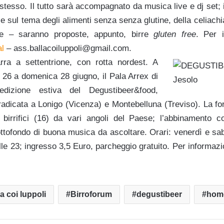
 stesso. Il tutto sarà accompagnato da musica live e dj set; 
se sul tema degli alimenti senza senza glutine, della celiachia
re – saranno proposte, appunto, birre
gluten free
. Per 
al
–
ass.ballacoiluppoli@gmail.com.
rra a settentrione, con rotta nordest. A
 26 a domenica 28 giugno, il Pala Arrex di
edizione estiva del Degustibeer&food,
radicata a Lonigo (Vicenza) e Montebelluna (Treviso). La fo
birrifici (16) da vari angoli del Paese; l’abbinamento c
ttofondo di buona musica da ascoltare. Orari: venerdì e sab
le 23; ingresso 3,5 Euro, parcheggio gratuito. Per informaz
a coi luppoli
Birroforum
degustibeer
home