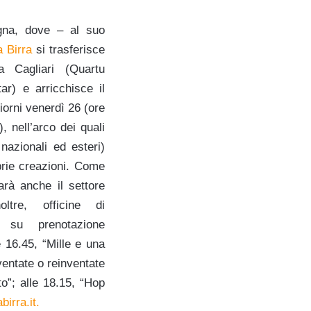
gna, dove – al suo
a Birra
si trasferisce
 Cagliari (Quartu
ar) e arricchisce il
iorni venerdì 26 (ore
 nell’arco dei quali
, nazionali ed esteri)
oprie creazioni. Come
arà anche il settore
ltre, officine di
i su prenotazione
le 16.45, “Mille e una
ventate o reinventate
to”; alle 18.15, “Hop
abirra.it.