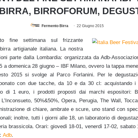
 BIRRA, BIRROFORUM, DEGUS
Fermento Birra
22 Giugno 2015
to fine settimana su
l frizzante
irra artigianale italiana. La nostra
oni parte dalla Lombardia: organizzata da Adb-Associazion
25 a domenica 28 giugno – IBF Milano, ovvero la tappa menegh
esto 2015 si svolge al Parco Forlanini. Per le degustazi
rbonato con due tacche, da 10 e da 30 cl: acquistando i 
to di 1 euro, i prodotti proposti dai marchi espositori: 
 L’Inconsueto, 50%&50%, Opera, Perugia, The Wall, Toccalm
istrazione di chiare, ambrate e scure, uno stand con spec
onali; inoltre, tutti i giorni alle 18, un laboratorio di degusta
eria brassicola. Orari: giovedì 18-01, venerdì 17-02, sabat
i:
Adb
.