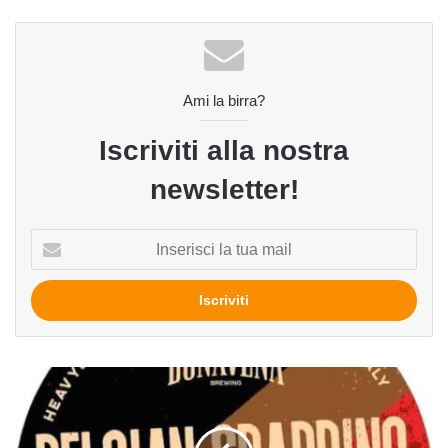
Ami la birra?
Iscriviti alla nostra
newsletter!
Inserisci
la
tua
mail
Belgian
Sparring
del
birrificio