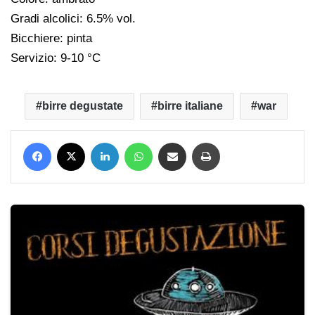
Gradi alcolici: 6.5% vol.
Bicchiere: pinta
Servizio: 9-10 °C
birre degustate
birre italiane
war
Facebook
X
LinkedIn
WhatsApp
Condividi via mail
Stampa