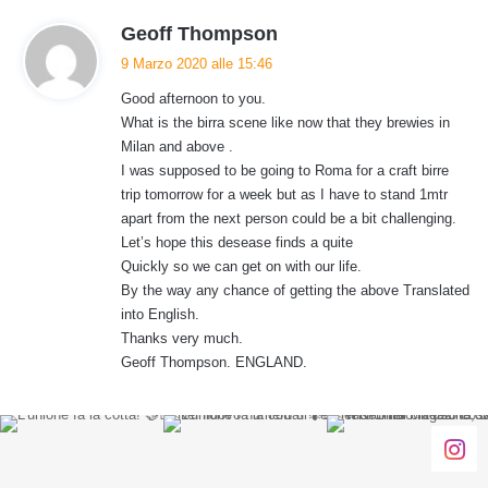
h
Geoff Thompson
a
9 Marzo 2020 alle 15:46
d
Good afternoon to you.
e
What is the birra scene like now that they brewies in
t
Milan and above .
t
I was supposed to be going to Roma for a craft birre
o
trip tomorrow for a week but as I have to stand 1mtr
:
apart from the next person could be a bit challenging.
Let’s hope this desease finds a quite
Quickly so we can get on with our life.
By the way any chance of getting the above Translated
into English.
Thanks very much.
Geoff Thompson. ENGLAND.