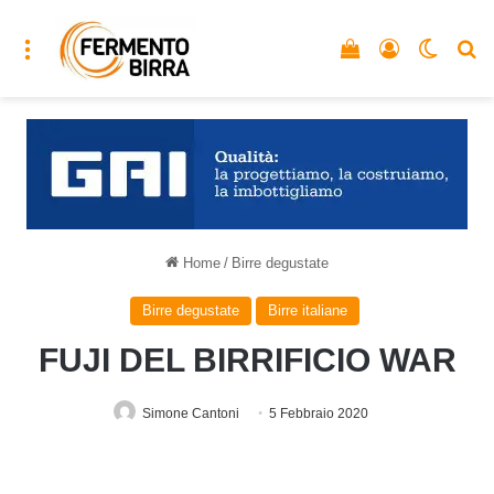
Menu
Vedi il carrello
Accedi
Cambia
C
Home
/
Birre degustate
Birre degustate
Birre italiane
FUJI DEL BIRRIFICIO WAR
Simone Cantoni
5 Febbraio 2020