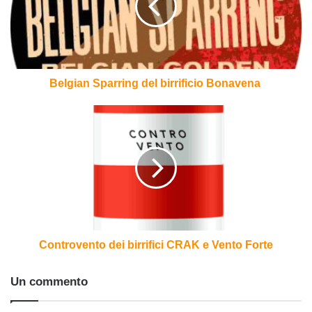
Bonavena
Belgian Sparring del birrificio Bonavena
Controvento
dei
birrifici
CRAK
e
Vento
Forte
Controvento dei birrifici CRAK e Vento Forte
Un commento