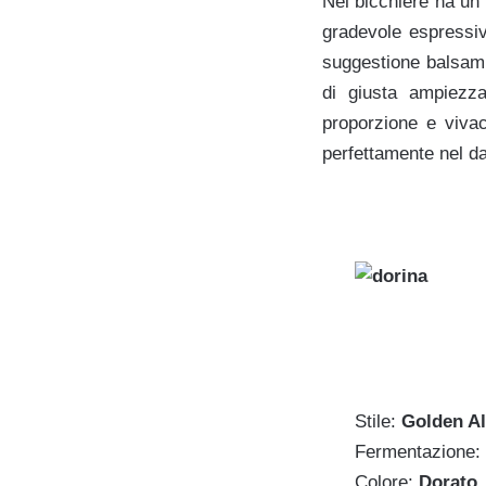
Nel bicchiere ha un 
gradevole espressiv
suggestione balsami
di giusta ampiezz
proporzione e vivac
perfettamente nel da
Stile:
Golden A
Fermentazione:
Colore:
Dorato