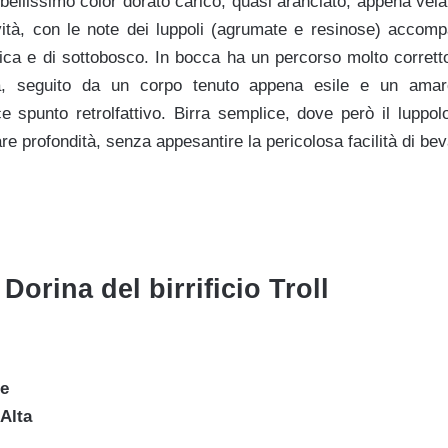
bellissimo color dorato carico, quasi aranciato, appena vela
ità, con le note dei luppoli (agrumate e resinose) accom
ca e di sottobosco. In bocca ha un percorso molto corrett
a, seguito da un corpo tenuto appena esile e un amaro 
e spunto retrolfattivo. Birra semplice, dove però il luppolo
re profondità, senza appesantire la pericolosa facilità di bev
Dorina del birrificio Troll
le
Alta