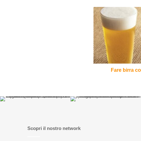
Fare
birra
con
la
segale...
All
Rye!
Fare birra co
Scopri il nostro network