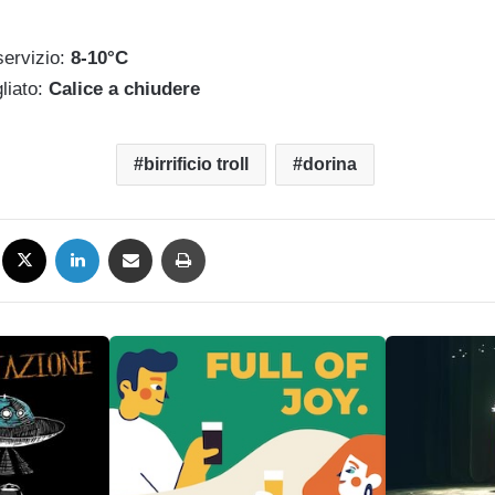
servizio:
8-10°C
liato:
Calice a chiudere
birrificio troll
dorina
Facebook
X
LinkedIn
Condividi via mail
Stampa