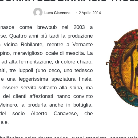
Luca Giaccone
2 Aprile 2014
asce come brewpub nel 2003 a
se. Quattro anni più tardi la produzione
a vicina Robilante, mentre a Vernante
lpino, meraviglioso locale di mescita. La
 ad alta fermentazione, di colore chiaro,
lti, tre luppoli (uno ceco, uno tedesco
 una leggerissima speziatura finale.
 essere servita soltanto alla spina, ma
 dei clienti affezionati hanno convinto
 Meinero, a produrla anche in bottiglia,
 del socio Alberto Canavese, che
cale.