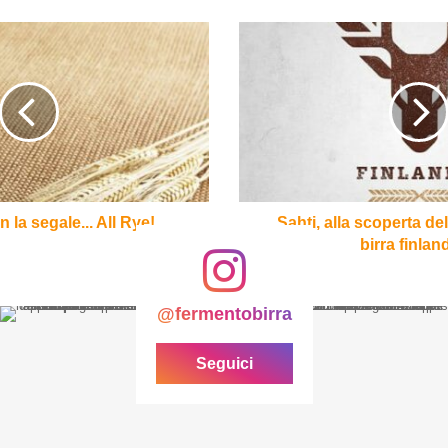
Sahti,
alla
scoperta
della
storica
(non)
birra
finlandese
n la segale... All Rye!
Sahti, alla scoperta del
birra finla
@fermentobirra
Seguici