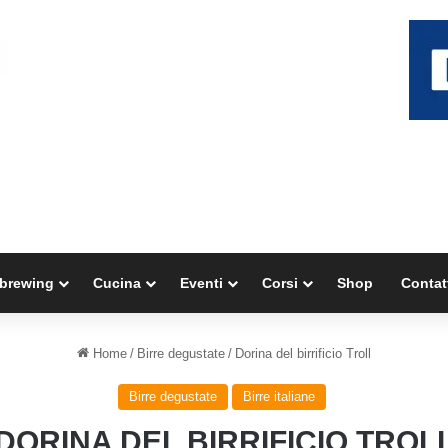
brewing
Cucina
Eventi
Corsi
Shop
Contat
Home
/
Birre degustate
/
Dorina del birrificio Troll
Birre degustate
Birre italiane
DORINA DEL BIRRIFICIO TROL