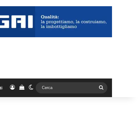
Accedi
Vedi il carrello
Cambia aspetto
Cerca
ti
L