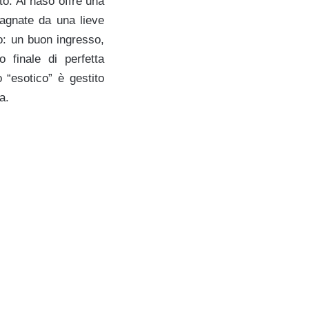
to. Al naso offre una
pagnate da una lieve
o: un buon ingresso,
finale di perfetta
 “esotico” è gestito
a.