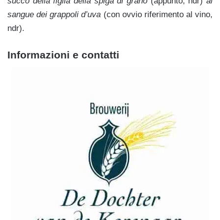
succo della figlia della spiga di grano
(appunto, ndr)
al
sangue dei grappoli d’uva
(con ovvio riferimento al vino,
ndr).
Informazioni e contatti