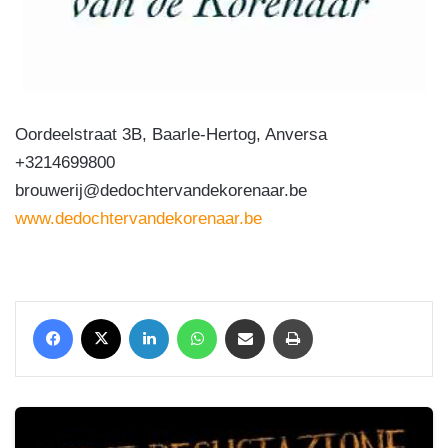
Oordeelstraat 3B, Baarle-Hertog, Anversa
+3214699800
brouwerij@dedochtervandekorenaar.be
www.dedochtervandekorenaar.be
Facebook
X
LinkedIn
WhatsApp
Condividi via mail
Stampa