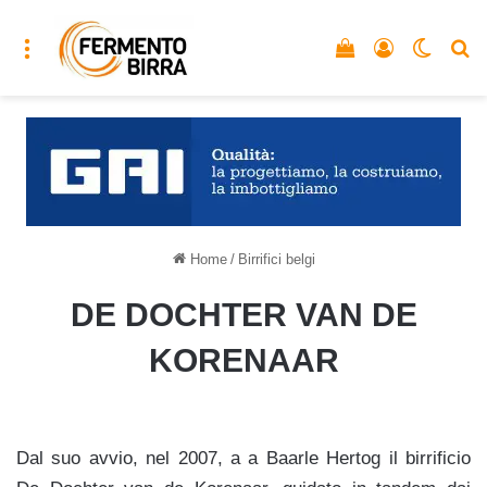
Menu
Vedi il carrello
Accedi
Cambia
C
Home
/
Birrifici belgi
DE DOCHTER VAN DE
KORENAAR
Dal suo avvio, nel 2007, a
a Baarle Hertog
il birrificio